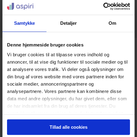
Kommentar
Fantastisk overblik og overskud. Navigerer stensikkert rundt i
materialet og kommunikerer klart og tydeligt.
Kursist: Allan Nissen (CBS, Cand. Merc.)
Samtykke
Detaljer
Om
Kursus: Momsret - Eksamensklar
Se alle kommentarer
Denne hjemmeside bruger cookies
Erhvervsmæssig karriere:
2011 - VAT Director Revitax
Vi bruger cookies til at tilpasse vores indhold og
2007-2011: Senior VAT Manager Revitax
annoncer, til at vise dig funktioner til sociale medier og til
2005-2007: Fuldmægtig i SKAT København
at analysere vores trafik. Vi deler også oplysninger om
2004-2005: VAT Manager Gate Gourmet
din brug af vores website med vores partnere inden for
Siden 2001: Fuldmægtig i SKAT København
sociale medier, annonceringspartnere og
Særlige arbejdsområder: Rådgivning og undervisning i moms- og afgiftsret.
analysepartnere. Vores partnere kan kombinere disse
Behandling af klagesager ved Landskatteretten.
data med andre oplysninger, du har givet dem, eller som
Undervisning:
de har indsamlet fra din brug af deres tjenester. Du
2011-: Manuduktør hos ASPIRI A/S i Momsret.
samtykker til vores cookies, hvis du fortsætter med at
2003-2011: Undervisning af SKAT medarbejdere, undervisning af yngre
anvende vores hjemmeside.
revisorer, undervisning af statsautoriserede revisorer, undervisning af
jurister og advokater.
Tillad alle cookies
Forfatterskab: