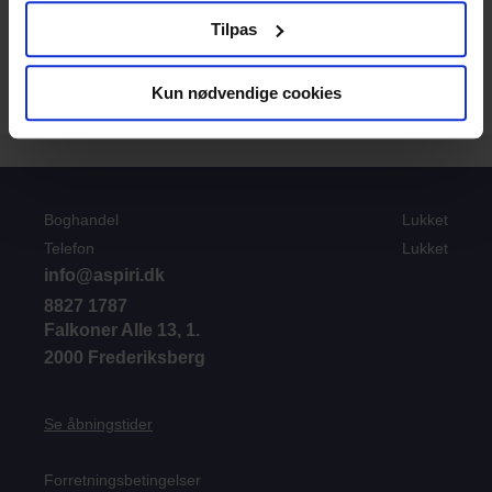
Medforfatter af:
Tilpas
”Personalegoder – moms og skat”
”Bilbogen – moms og skat”
”Skatteinformation 2007-2011”
Kun nødvendige cookies
Diverse artikler til bl.a Revisorposten
Boghandel
Lukket
Telefon
Lukket
info@aspiri.dk
8827 1787
Falkoner Alle 13, 1.
2000 Frederiksberg
Se åbningstider
Forretningsbetingelser