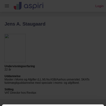
Login
Jens A. Staugaard
Undervisningserfaring
22
år
Uddannelse
Master i Moms og Afgifter (LL.M) fra ASB/Aarhus universitet. SKATs
fuldmægtiguddannelse med speciale i moms- og afgiftsret.
Stilling
VAT Director hos Revitax