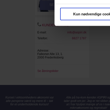
SE VIDEOER
Kun nødvendige cook
KUNDESERVICE
E-mail:
info@aspiri.dk
Telefon:
8827 1787
Adresse:
Falkoner Alle 13, 1.
2000 Frederiksberg
Se åbningstider
Kurset i virksomhedens økonomi var
Alle på ha-kom kender ASPIRI o
alle pengene værd og mere til – tak
taler godt om jer. Jeg er ret sikker 
for et underholdende kursus!
at I har hjulpet mange af os i isæ
mikroøkonomi og regnskab!