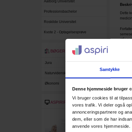
Aalborg Universitet
Beskri
Professionsbachelor
Dette k
medicin
Roskilde Universitet
Forfatt
Kvote 2 - Optagelsesprøve
semeset
står ov
Kompend
BØGER
klinisk
Jura
Kompen
Samtykke
sagtens
Naturvidenskab
Downlo
Økonomi
Denne hjemmeside bruger c
Nedenfo
en smag
Vi bruger cookies til at tilpas
ASPIRIPLAY
vores trafik. Vi deler også o
D
annonceringspartnere og anal
dem, eller som de har indsaml
anvende vores hjemmeside.