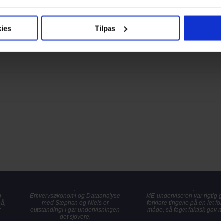
ies
Tilpas
g
Erhvervsøkonomi og Dataanalyse
ME-underviseren var rigtig go
på,
med Stephan og Niels er
forklare tingene på en let fo
r
outstanding! I gør undervisningen
måde, så faget faktisk gav 
det sjovere.