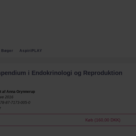
Bøger
AspiriPLAY
pendium i Endokrinologi og Reproduktion
t af
Anna Grynnerup
ave 2016
978-87-7173-005-0
r