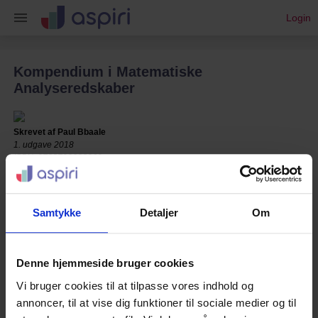
Login
Kompendium i Matematiske
Analyseredskaber
Skrevet af
Paul Bbaale
1. udgave 2018
ISBN: 9788793088269
190 sider
Samtykke
Detaljer
Om
Vis mere
Denne hjemmeside bruger cookies
Vi bruger cookies til at tilpasse vores indhold og
annoncer, til at vise dig funktioner til sociale medier og til