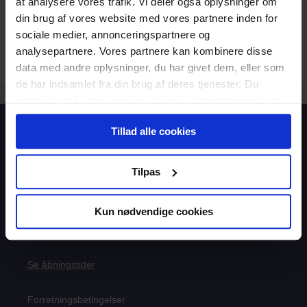
at analysere vores trafik. Vi deler også oplysninger om
din brug af vores website med vores partnere inden for
sociale medier, annonceringspartnere og
analysepartnere. Vores partnere kan kombinere disse
data med andre oplysninger, du har givet dem, eller som
de har indsamlet fra din brug af deres tjenester. Du
samtykker til vores cookies, hvis du fortsætter med at
anvende vores hjemmeside.
Tillad alle cookies
Boghandel
Lukket
(åbner 10:00)
Telefon
Lukket
(åbner 09:00)
Tilpas
info@aspiri.dk
8827 1787
Falkoner Alle 13, 1.
Kun nødvendige cookies
2000 Frederiksberg
Se åbningstider
Forretningsbetingelser