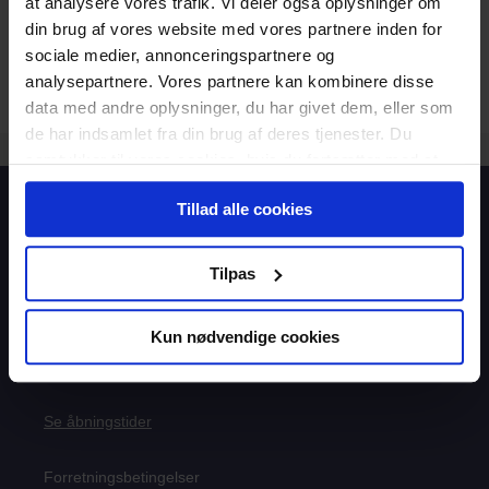
at analysere vores trafik. Vi deler også oplysninger om
din brug af vores website med vores partnere inden for
sociale medier, annonceringspartnere og
analysepartnere. Vores partnere kan kombinere disse
data med andre oplysninger, du har givet dem, eller som
de har indsamlet fra din brug af deres tjenester. Du
samtykker til vores cookies, hvis du fortsætter med at
anvende vores hjemmeside.
Tillad alle cookies
Boghandel
Lukket
(åbner 10:00)
Telefon
Lukket
(åbner 09:00)
Tilpas
info@aspiri.dk
8827 1787
Falkoner Alle 13, 1.
Kun nødvendige cookies
2000 Frederiksberg
Se åbningstider
Forretningsbetingelser