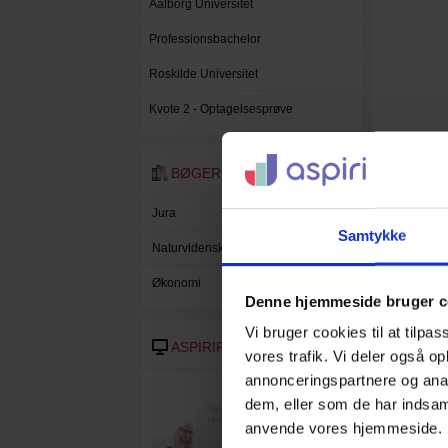
Aalborg Universitet
Professionsbachelor
Roskilde Universitet
Kvote 2 - Optagelsesprøve
BØGER
Jura
Samtykke
Naturvidenskab
Økonomi
Denne hjemmeside bruger c
Vi bruger cookies til at tilpas
ASPIRIPLAY
vores trafik. Vi deler også o
annonceringspartnere og anal
dem, eller som de har indsaml
anvende vores hjemmeside.