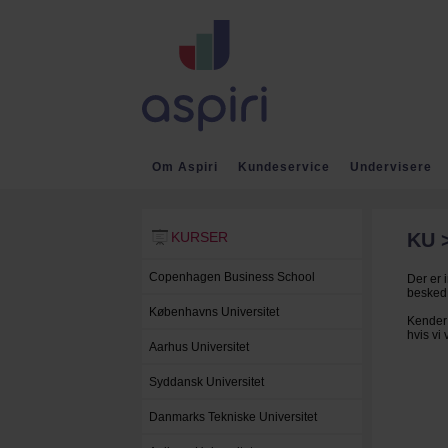
Om Aspiri
Kundeservice
Undervisere
KURSER
Tilbage
KU >
Copenhagen Business School
Der er 
besked,
Københavns Universitet
Kender 
hvis vi
Aarhus Universitet
Syddansk Universitet
Danmarks Tekniske Universitet