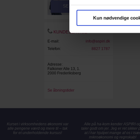
SE VIDEOER
Kun nødvendige cook
KUNDESERVICE
E-mail:
info@aspiri.dk
Telefon:
8827 1787
Adresse:
Falkoner Alle 13, 1.
2000 Frederiksberg
Se åbningstider
Kurset i virksomhedens økonomi var
Alle på ha-kom kender ASPIRI o
alle pengene værd og mere til – tak
taler godt om jer. Jeg er ret sikker 
for et underholdende kursus!
at I har hjulpet mange af os i isæ
mikroøkonomi og regnskab!