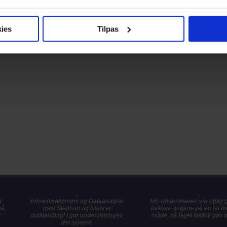
ies
Tilpas
g
Erhvervsøkonomi og Dataanalyse
ME-underviseren var rigtig go
på,
med Stephan og Niels er
forklare tingene på en let fo
r
outstanding! I gør undervisningen
måde, så faget faktisk gav 
det sjovere.