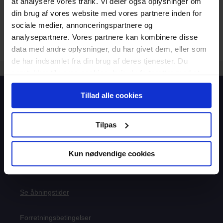
at analysere vores trafik. Vi deler også oplysninger om
din brug af vores website med vores partnere inden for
sociale medier, annonceringspartnere og
analysepartnere. Vores partnere kan kombinere disse
data med andre oplysninger, du har givet dem, eller som
de har indsamlet fra din brug af deres tjenester. Du
samtykker til vores cookies, hvis du fortsætter med at
anvende vores hjemmeside.
Tillad alle cookies
Boghandel
Lukket
Telefon
Lukket
Tilpas
info@aspiri.dk
8827 1787
Falkoner Alle 13, 1.
Kun nødvendige cookies
2000 Frederiksberg
Se åbningstider
Forretningsbetingelser