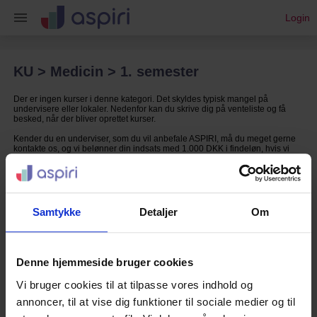
Login
KU > Medicin > 1. semester
Der er ingen kurser i denne kategori. Det skyldes typisk mangel på
undervisere eller lokaler. Nedenfor kan du skrive dig på venteliste og få
besked, når der bliver oprettet kurser.
Kender du en underviser, som du vil anbefale ASPIRI, må du meget gerne
kontakte os, og vi belønner din indsats med 1.000 DKK i findeløn, hvis vi
vælger at ansætte vedkommende.
Samtykke
Detaljer
Om
Denne hjemmeside bruger cookies
Vi bruger cookies til at tilpasse vores indhold og
annoncer, til at vise dig funktioner til sociale medier og til