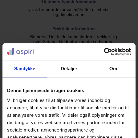
15 timers fysisk fremmøde
ysisk fremmødekursus målrettet dit studie
og din eksamen
Praktisk information
Bemærk! Det fulde kursusforløb strækker sig
over 3 dage. Nedenfor kan du se hvor og
hvornår fremmødedelen af kurset afholdes:
Dato
Tidspunkt
21-05-2027
09:00-14:00
22-05-2027
09:00-14:00
Samtykke
Detaljer
Om
23-05-2027
09:00-14:00
Se mere
Denne hjemmeside bruger cookies
Vi bruger cookies til at tilpasse vores indhold og
annoncer, til at vise dig funktioner til sociale medier og til
Hold 42603
795 kr
KØB
at analysere vores trafik. Vi deler også oplysninger om
din brug af vores website med vores partnere inden for
Det fulde kursusforløb målrettet dit studie og din eksamen i
Eksternt Årsregnskab.
sociale medier, annonceringspartnere og
analysepartnere. Vores partnere kan kombinere disse