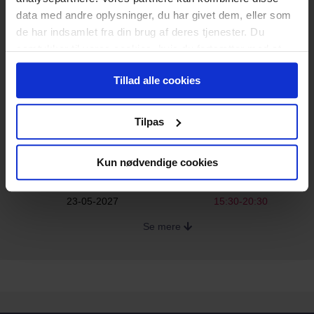
data med andre oplysninger, du har givet dem, eller som
de har indsamlet fra din brug af deres tjenester. Du
15 timers fysisk fremmøde
samtykker til vores cookies, hvis du fortsætter med at
ysisk fremmødekursus målrettet dit studie
anvende vores hjemmeside.
og din eksamen
Tillad alle cookies
Praktisk information
Bemærk! Det fulde kursusforløb strækker sig
Tilpas
over 3 dage. Nedenfor kan du se hvor og
hvornår fremmødedelen af kurset afholdes:
Dato
Tidspunkt
Kun nødvendige cookies
21-05-2027
15:30-20:30
22-05-2027
15:30-20:30
23-05-2027
15:30-20:30
Se mere