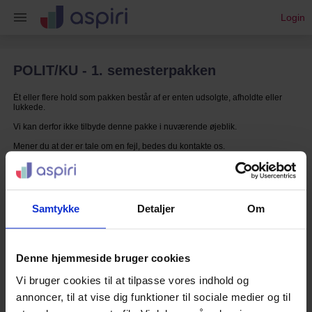
Login
POLIT/KU - 1. semesterpakken
Ét eller flere hold som pakken består af er enten udsolgte, afholdte eller
lukkede.
Vi kan derfor ikke tilbyde denne pakke i nuværende øjeblik.
Mener du at der er tale om en fejl, bedes du kontakte os.
Samtykke
Detaljer
Om
Denne hjemmeside bruger cookies
Vi bruger cookies til at tilpasse vores indhold og
annoncer, til at vise dig funktioner til sociale medier og til