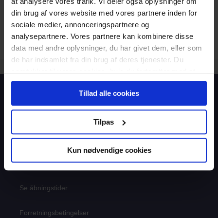
at analysere vores trafik. Vi deler også oplysninger om
din brug af vores website med vores partnere inden for
sociale medier, annonceringspartnere og
analysepartnere. Vores partnere kan kombinere disse
data med andre oplysninger, du har givet dem, eller som
de har indsamlet fra din brug af deres tjenester. Du
samtykker til vores cookies, hvis du fortsætter med at
anvende vores hjemmeside.
Tillad alle cookies
Boghandel
Åben
(lukker 14:00)
Telefon
Åben
(lukker 14:00)
Tilpas
info@aspiri.dk
8827 1787
Falkoner Alle 13, 1.
Kun nødvendige cookies
2000 Frederiksberg
Se åbningstider
Forretningsbetingelser