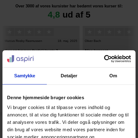
Over 3000 af vores kursister har bedømt vores kurser til:
4,8
ud af 5
Marcus Rosby Rasmussen
18. maj. 2025
Oliver Bach
1
Gav en kæmpe fordel i kvote 2
Nice koncept
Gav en kæmpe fordel i kvote 2
Nice koncept
Samtykke
Detaljer
Om
Denne hjemmeside bruger cookies
Vi bruger cookies til at tilpasse vores indhold og
annoncer, til at vise dig funktioner til sociale medier og til
at analysere vores trafik. Vi deler også oplysninger om
Hjælp til kvote 2-forberedelsen i 2027
din brug af vores website med vores partnere inden for
sociale medier, annonceringspartnere og