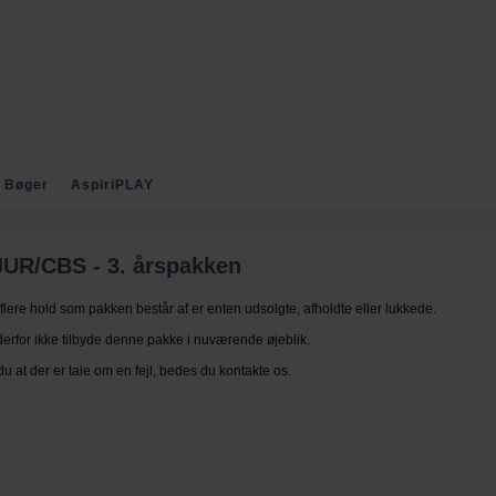
Bøger
AspiriPLAY
JUR/CBS - 3. årspakken
r flere hold som pakken består af er enten udsolgte, afholdte eller lukkede.
derfor ikke tilbyde denne pakke i nuværende øjeblik.
u at der er tale om en fejl, bedes du kontakte os.