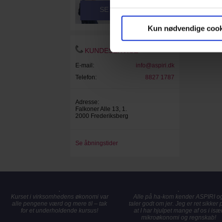
SE VIDEOER
Kun nødvendige cook
KUNDESERVICE
E-mail:
info@aspiri.dk
Telefon:
8827 1787
Adresse:
Falkoner Alle 13, 1.
2000 Frederiksberg
Se åbningstider
Kurset i virksomhedens økonomi var
Alle på ha-kom kender ASPIRI o
alle pengene værd og mere til – tak
taler godt om jer. Jeg er ret sikker 
for et underholdende kursus!
at I har hjulpet mange af os i isæ
mikroøkonomi og regnskab!