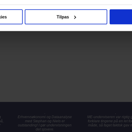
ies
Tilpas
g
Erhvervsøkonomi og Dataanalyse
ME-underviseren var rigtig go
på,
med Stephan og Niels er
forklare tingene på en let fo
r
outstanding! I gør undervisningen
måde, så faget faktisk gav 
det sjovere.