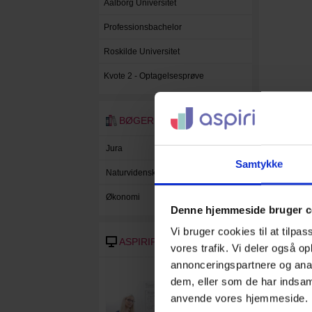
Aalborg Universitet
Professionsbachelor
Roskilde Universitet
Kvote 2 - Optagelsesprøve
BØGER
Jura
Samtykke
Naturvidenskab
Økonomi
Denne hjemmeside bruger c
Vi bruger cookies til at tilpas
ASPIRIPLAY
vores trafik. Vi deler også o
annonceringspartnere og anal
dem, eller som de har indsaml
anvende vores hjemmeside.